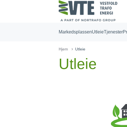
Markedsplassen
Utleie
Tjenester
P
Hjem
Utleie
Utleie