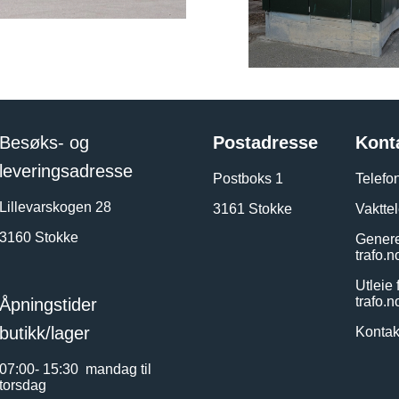
Besøks- og
Postadresse
Kont
leveringsadresse
Postboks 1
Telefo
Lillevarskogen 28
3161 Stokke
Vaktte
3160 Stokke
Genere
trafo.n
Utleie 
trafo.n
Åpningstider
butikk/lager
Kontak
07:00- 15:30 mandag til
torsdag