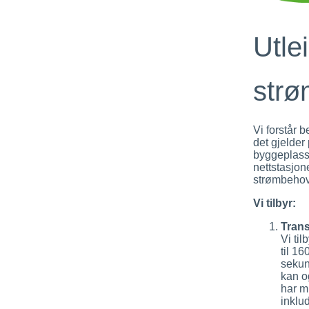
Utle
strø
Vi forstår 
det gjelder
byggeplasser
nettstasjon
strømbehov 
Vi tilbyr:
Trans
Vi til
til 1
sekun
kan o
har mu
inklu