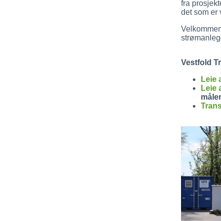
fra prosjekt
det som er v
Velkommen t
strømanleg
Vestfold Tr
Leie 
Leie 
måler
Tran