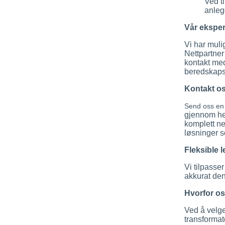
Ved t
anleg
Vår eksper
Vi har muli
Nettpartner
kontakt med
beredskapst
Kontakt o
Send oss en
gjennom hel
komplett ne
løsninger 
Fleksible l
Vi tilpasser
akkurat den
Hvorfor o
Ved å velge 
transformato