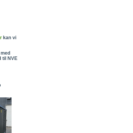
er
kan vi
t med
 til NVE
p