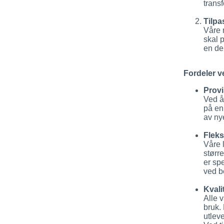
transf
Tilpa
Våre 
skal 
en de
Fordeler v
Prov
Ved å
på en
av ny
Fleks
Våre 
størr
er sp
ved b
Kvali
Alle 
bruk.
utlev