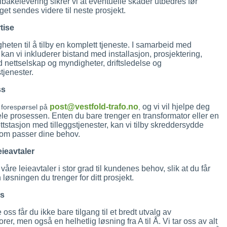
ilbakelevering sikrer vi at eventuelle skader utbedres før
get sendes videre til neste prosjekt.
tise
gheten til å tilby en komplett tjeneste. I samarbeid med
 kan vi inkluderer bistand med installasjon, prosjektering,
 nettselskap og myndigheter, driftsledelse og
jenester.
ss
post@vestfold-trafo.no
og vi vil hjelpe deg
 forespørsel på
,
e prosessen. Enten du bare trenger en transformator eller en
ttstasjon med tilleggstjenester, kan vi tilby skreddersydde
som passer dine behov.
eieavtaler
 våre leieavtaler i stor grad til kundenes behov, slik at du får
 løsningen du trenger for ditt prosjekt.
ss
oss får du ikke bare tilgang til et bredt utvalg av
rer, men også en helhetlig løsning fra A til Å. Vi tar oss av alt