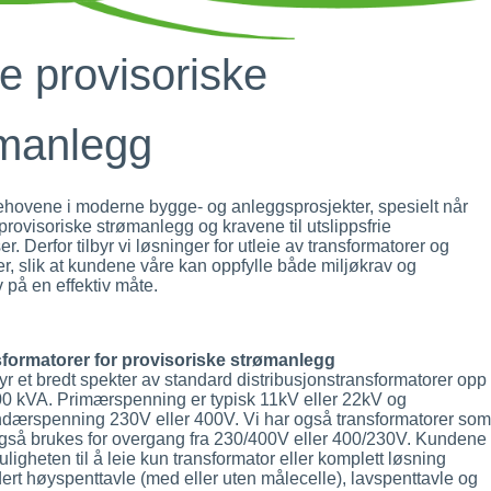
ie provisoriske
manlegg
behovene i moderne bygge- og anleggsprosjekter, spesielt når
 provisoriske strømanlegg og kravene til utslippsfrie
. Derfor tilbyr vi løsninger for utleie av transformatorer og
er, slik at kundene våre kan oppfylle både miljøkrav og
på en effektiv måte.
formatorer for provisoriske strømanlegg
byr et bredt spekter av standard distribusjonstransformatorer opp
600 kVA. Primærspenning er typisk 11kV eller 22kV og
dærspenning 230V eller 400V. Vi har også transformatorer som
gså brukes for overgang fra 230/400V eller 400/230V. Kundene
ligheten til å leie kun transformator eller komplett løsning
dert høyspenttavle (med eller uten målecelle), lavspenttavle og