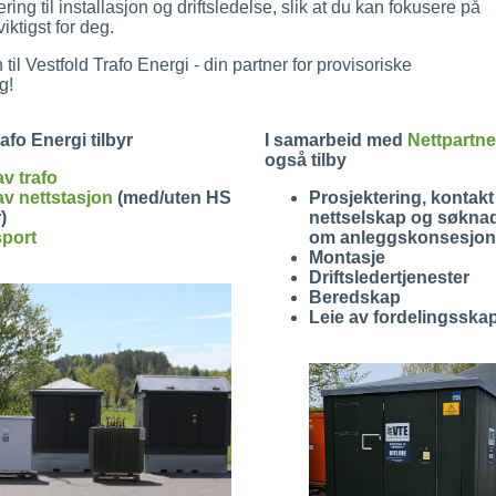
ering til installasjon og driftsledelse, slik at du kan fokusere på
iktigst for deg.
il Vestfold Trafo Energi - din partner for provisoriske
g!
afo Energi tilbyr
I samarbeid med
Nettpartn
også tilby
av trafo
av nettstasjon
(med/uten HS
Prosjektering, kontak
)
nettselskap og søknad
sport
om anleggskonsesjon
Montasje
Driftsledertjenester
Beredskap
Leie av fordelingsska