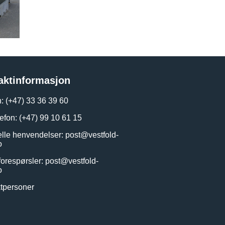
aktinformasjon
n: (+47) 33 36 39 60
lefon: (+47) 99 10 61 15
lle henvendelser:
post@vestfold-
o
forespørsler:
post@vestfold-
o
tpersoner