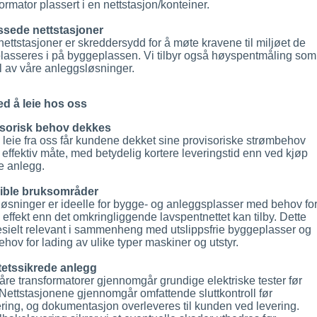
ormator plassert i en nettstasjon/konteiner.
ssede nettstasjoner
nettstasjoner er skreddersydd for å møte kravene til miljøet de
plasseres i på byggeplassen. Vi tilbyr også høyspentmåling som
l av våre anleggsløsninger.
ed å leie hos oss
isorisk behov dekkes
 leie fra oss får kundene dekket sine provisoriske strømbehov
 effektiv måte, med betydelig kortere leveringstid enn ved kjøp
e anlegg.
ible bruksområder
løsninger er ideelle for bygge- og anleggsplasser med behov fo
e effekt enn det omkringliggende lavspentnettet kan tilby. Dette
esielt relevant i sammenheng med utslippsfrie byggeplasser og
ehov for lading av ulike typer maskiner og utstyr.
tetssikrede anlegg
våre transformatorer gjennomgår grundige elektriske tester før
 Nettstasjonene gjennomgår omfattende sluttkontroll før
ering, og dokumentasjon overleveres til kunden ved levering.