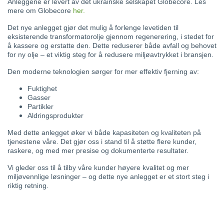
Anleggene er levert av det ukrainske selskapet Globecore. Les
mere om Globecore
her.
Det nye anlegget gjør det mulig å forlenge levetiden til
eksisterende transformatorolje gjennom regenerering, i stedet for
å kassere og erstatte den. Dette reduserer både avfall og behovet
for ny olje – et viktig steg for å redusere miljøavtrykket i bransjen.
Den moderne teknologien sørger for mer effektiv fjerning av:
Fuktighet
Gasser
Partikler
Aldringsprodukter
Med dette anlegget øker vi både kapasiteten og kvaliteten på
tjenestene våre. Det gjør oss i stand til å støtte flere kunder,
raskere, og med mer presise og dokumenterte resultater.
Vi gleder oss til å tilby våre kunder høyere kvalitet og mer
miljøvennlige løsninger – og dette nye anlegget er et stort steg i
riktig retning.