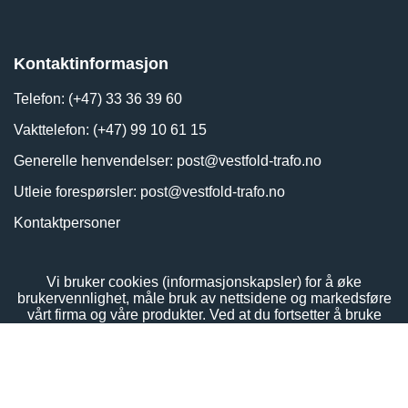
Kontaktinformasjon
Telefon: (+47) 33 36 39 60
Vakttelefon: (+47) 99 10 61 15
Generelle henvendelser:
post@vestfold-trafo.no
Utleie forespørsler:
post@vestfold-trafo.no
Kontaktpersoner
Vi bruker cookies (informasjonskapsler) for å øke
brukervennlighet, måle bruk av nettsidene og markedsføre
vårt firma og våre produkter. Ved at du fortsetter å bruke
vestfold-trafo.no forutsetter vi at du samtykker til dette.
Les mer om vår bruk av cookies.
Copyright © Vestfold Trafo Energi AS