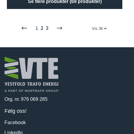
Se flere produkter (69 produkter)
1
2
3
Vis
Org. nr. 976 069 285
Følg oss!
Facebook
LinkedIn